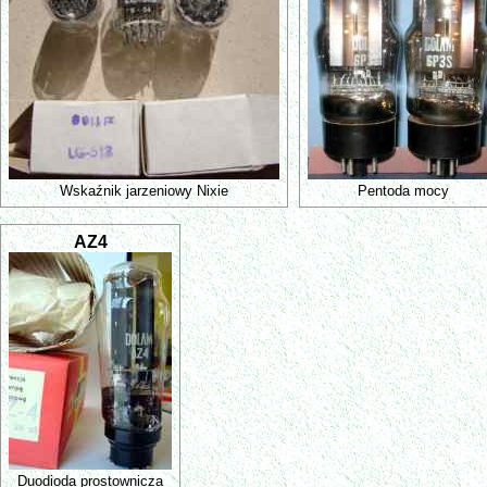
Wskaźnik jarzeniowy Nixie
Pentoda mocy
AZ4
Duodioda prostownicza